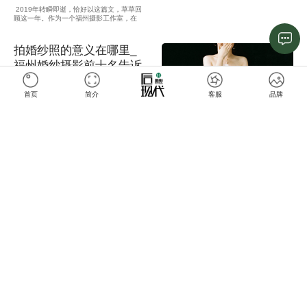
2019年转瞬即逝，恰好以这篇文，草草回
顾这一年。作为一个福州摄影工作室，在
2019年拍摄的每对客人形形色色，他们演
绎着各自的故事，照片的风格多种多样，唯
一的共同点是：他们在镜头下是如此相
拍婚纱照的意义在哪里_
爱。 真情实意、甜蜜满满的每组照片我都
很喜欢，如果非 ...
福州婚纱摄影前十名告诉
你
首页
简介
客服
品牌
6818
王小波说的：一个人只拥有此生此世是不够
的，他还应该拥有诗意的世界。福州婚纱摄
影前十名也这样认为，我不知道为什么有些
人一提仪式感，就撇嘴说没必要，认为它是
多此一举。
后现代美学 生活妆实用
技巧第6期
4011
取悦自己是一辈子的事专业专注只为提供更
好的服务后现代感谢您长期以来的信任与陪
伴未来可期我们不见不散
黄昏花絮合辑~
6817
黄昏落日 月夜升起之前真的是十分唯美的
景色了两个人影在如此美的景色里旋转 奔
跑如此感人至深的画面大家有没有被感动到
呢