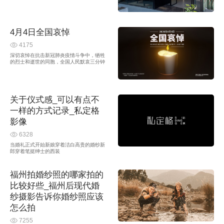
静候佳人为您亲手煮上一杯手磨咖啡聊聊
磕...您的浏览器不支持 video 标签。
4月4日全国哀悼
4175
深切哀悼在抗击新冠肺炎疫情斗争中，牺牲
的烈士和逝世的同胞，全国人民默哀三分钟
， 即便从事喜业的我们也因放下当前的繁
忙一起缅怀，为逝去的同胞祈福！
关于仪式感_可以有点不
一样的方式记录_私定格
影像
6328
当婚礼正式开始新娘穿着洁白高贵的婚纱新
郎穿着笔挺绅士的西装
福州拍婚纱照的哪家拍的
比较好些_福州后现代婚
纱摄影告诉你婚纱照应该
怎么拍
7255