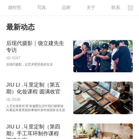
婚纱照
写真
品牌
关于
联系
最新动态
后现代摄影｜饶立建先生
专访
4187
后现代摄影，让艺术照亮美好生活
JIU LI .丩里定制（第五
期）化妆课程 圆满收官
3536
人天生就有对‘美’有偏爱生活中我们都更倾
向看起来更美丽的事物许多时候很多女生是
不会化妆而不是不适合化妆懂化妆，让自己
更美不论是工作 还是生活都会让你自信满
满 神采飞扬化妆视频花絮 ↓点击观看您的
JIU LI .丩里定制（第四
浏览器不支持 video 标签。想要得体兼美观
的仪表文明优雅的仪 ...
期）手工耳环制作课程