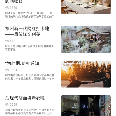
圆满收官
3629
地球上仅一次的2020520一枚钩针，一条
缠绵的线钩成细微美妙而又独属于你们的印
迹您的浏览器不支持 video 标签。↑视频花
絮多年以后，许多的物品，会在时光的流逝
褪色丢弃而留下你们印迹和温度的手工耳
福州新一代网红打卡地
环，是不可复制的优雅情调，是开在心田里
永不凋谢的花。不论何种身份 ...
——后传媒文创苑
6721
时光正好 与你相约 后传媒文创苑 春暖花开
不见不散
"为档期加油"通知
3804
因前期疫情影响，后现代愿与大家共渡此特
殊时期，十年首次福利，后现代摄影十年来
始终坚持品质第一，长期以来创作拍摄都在
限量式进行，为符合这一要求，避免该可能
现象发生，充分利用闲置档期，鼓励结婚新
人尽早确定档期, 便能有更好的创作空间,后
现代摄影创作团队决定: 即日起 有效预定婚
后现代店面换新衣啦
照,并确定拍摄档期,即可参与“为档期加油”--
享受套餐免费升级福利(不含旅拍套) 参与对
6259
象包括2019年10月8日后 ,于后现代摄影 已
预定 未拍 婚照客户。具体截止时间以档期
后现代婚纱摄影冠亚店为更好的服务新人重
排满为准 ,详情微信客服了解...
装升级欢迎各位新老客户来店观摩后现代