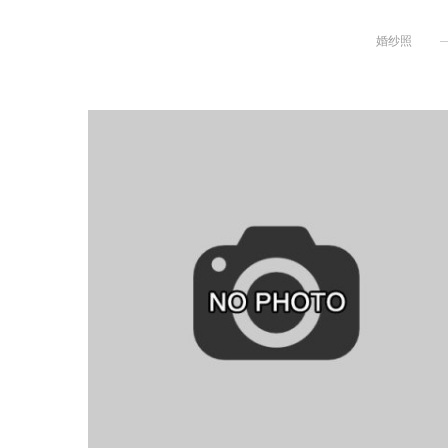
婚纱照
+