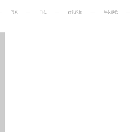
写真
日志
婚礼跟拍
嫁衣跟妆