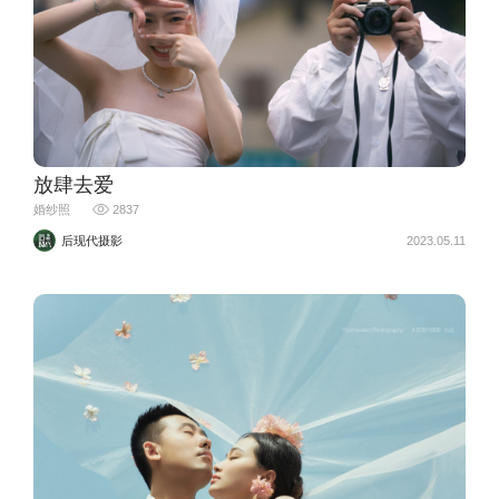
纯纯的爱恋
婚纱照
2770
后现代摄影
2023.05.11
放肆去爱