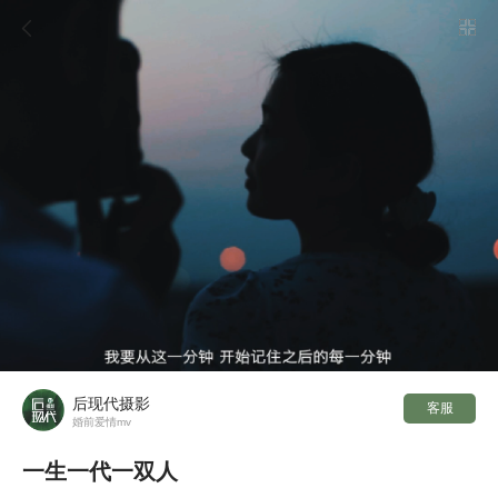

后现代摄影
客服
婚前爱情mv
一生一代一双人